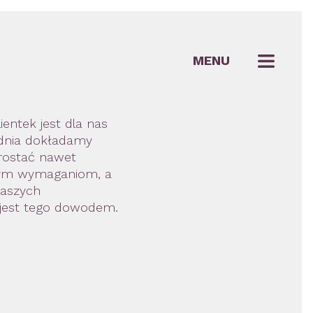
MENU
entek jest dla nas
 dnia dokładamy
prostać nawet
nym wymaganiom, a
naszych
 jest tego dowodem.